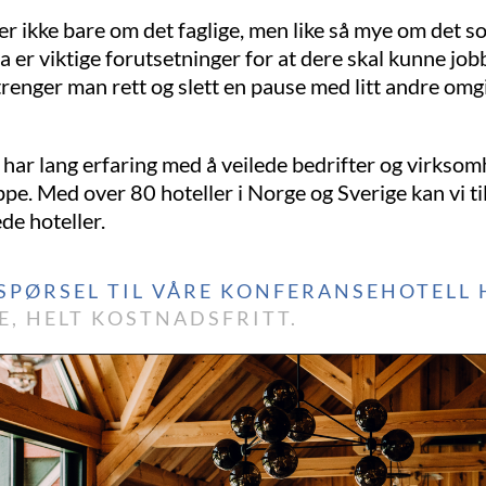
er ikke bare om det faglige, men like så mye om det 
a er viktige forutsetninger for at dere skal kunne jo
nger man rett og slett en pause med litt andre omgiv
 har lang erfaring med å veilede bedrifter og virksom
ppe. Med over 80 hoteller i Norge og Sverige kan vi ti
ede hoteller.
SPØRSEL TIL VÅRE KONFERANSEHOTELL 
E, HELT KOSTNADSFRITT.