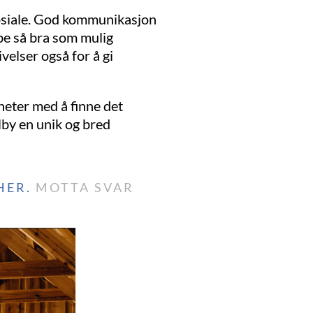
sosiale. God kommunikasjon
bbe så bra som mulig
elser også for å gi
heter med å finne det
lby en unik og bred
HER.
MOTTA SVAR