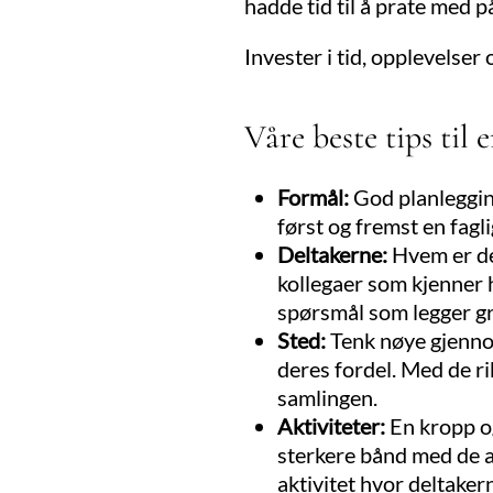
hadde tid til å prate med 
Invester i tid, opplevelser
Våre beste tips til 
Formål:
God planlegging
først og fremst en fagli
Deltakerne:
Hvem er de
kollegaer som kjenner 
spørsmål som legger g
Sted:
Tenk nøye gjenno
deres fordel. Med de r
samlingen.
Aktiviteter:
En kropp og
sterkere bånd med de an
aktivitet hvor deltaker