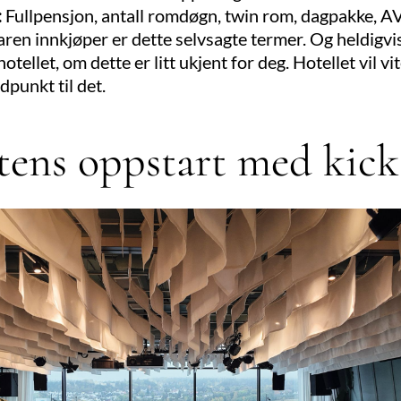
:
Fullpensjon, antall romdøgn, twin rom, dagpakke, AV-
aren innkjøper er dette selvsagte termer. Og heldigvis
tellet, om dette er litt ukjent for deg. Hotellet vil v
dpunkt til det.
ens oppstart med kick