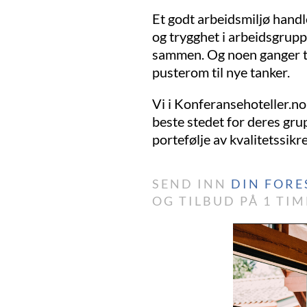
Et godt arbeidsmiljø handl
og trygghet i arbeidsgrupp
sammen. Og noen ganger tre
pusterom til nye tanker.
Vi i Konferansehoteller.no
beste stedet for deres gru
portefølje av kvalitetssikr
SEND INN
DIN FORE
OG TILBUD PÅ 1 TIM