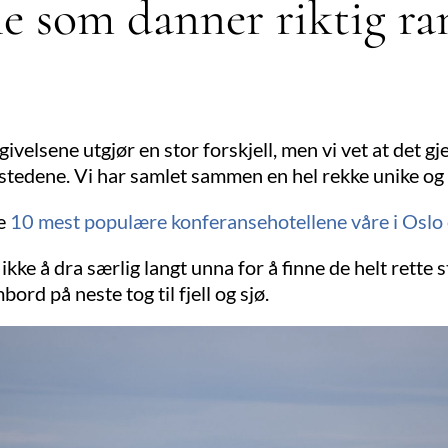
e som danner riktig r
elsene utgjør en stor forskjell, men vi vet at det gjer
e stedene. Vi har samlet sammen en hel rekke unike og 
de
10 mest populære konferansehotellene våre i Oslo
ke å dra særlig langt unna for å finne de helt rette st
ord på neste tog til fjell og sjø.