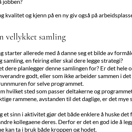
på jobben?
 og kvalitet og kjenn på en ny giv også på arbeidsplass
en vellykket samling
 starter allerede med å danne seg et bilde av formål
g samling, en feiring eller skal dere legge strategi?
t dere planlegger denne samlingen for? Er det hele o
hverandre godt, eller som ikke arbeider sammen i det
runnmuren for selve programmet.
m hvilket sted som passer deltakerne og programmet 
iktige rammene, avstanden til det daglige, er det mye
 et sinn i aktivitet gjør det både enklere å huske det 
dre kollegaene deres. Derfor er det en god ide å legg
ne kan ta i bruk både kroppen og hodet.