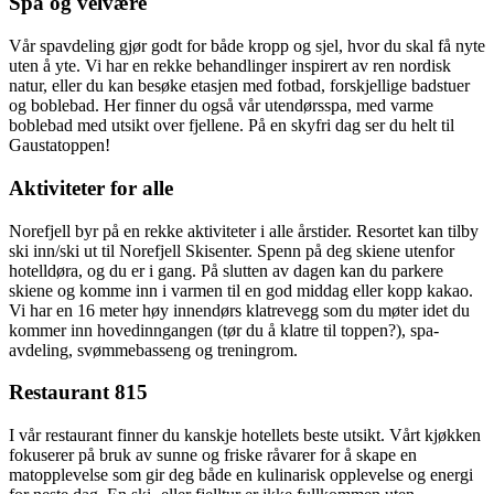
Spa og velvære
Vår spavdeling gjør godt for både kropp og sjel, hvor du skal få nyte
uten å yte. Vi har en rekke behandlinger inspirert av ren nordisk
natur, eller du kan besøke etasjen med fotbad, forskjellige badstuer
og boblebad. Her finner du også vår utendørsspa, med varme
boblebad med utsikt over fjellene. På en skyfri dag ser du helt til
Gaustatoppen!
Aktiviteter for alle
Norefjell byr på en rekke aktiviteter i alle årstider. Resortet kan tilby
ski inn/ski ut til Norefjell Skisenter. Spenn på deg skiene utenfor
hotelldøra, og du er i gang. På slutten av dagen kan du parkere
skiene og komme inn i varmen til en god middag eller kopp kakao.
Vi har en 16 meter høy innendørs klatrevegg som du møter idet du
kommer inn hovedinngangen (tør du å klatre til toppen?), spa-
avdeling, svømmebasseng og treningrom.
Restaurant 815
I vår restaurant finner du kanskje hotellets beste utsikt. Vårt kjøkken
fokuserer på bruk av sunne og friske råvarer for å skape en
matopplevelse som gir deg både en kulinarisk opplevelse og energi