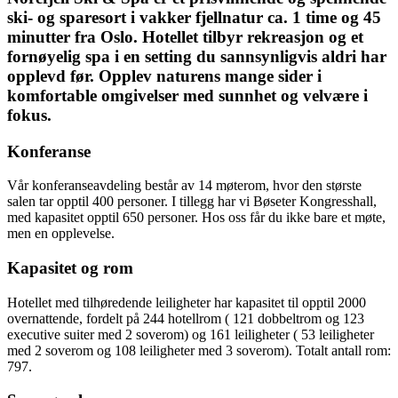
ski- og sparesort i vakker fjellnatur ca. 1 time og 45
minutter fra Oslo. Hotellet tilbyr rekreasjon og et
fornøyelig spa i en setting du sannsynligvis aldri har
opplevd før. Opplev naturens mange sider i
komfortable omgivelser med sunnhet og velvære i
fokus.
Konferanse
Vår konferanseavdeling består av 14 møterom, hvor den største
salen tar opptil 400 personer. I tillegg har vi Bøseter Kongresshall,
med kapasitet opptil 650 personer. Hos oss får du ikke bare et møte,
men en opplevelse.
Kapasitet og rom
Hotellet med tilhøredende leiligheter har kapasitet til opptil 2000
overnattende, fordelt på 244 hotellrom ( 121 dobbeltrom og 123
executive suiter med 2 soverom) og 161 leiligheter ( 53 leiligheter
med 2 soverom og 108 leiligheter med 3 soverom). Totalt antall rom:
797.