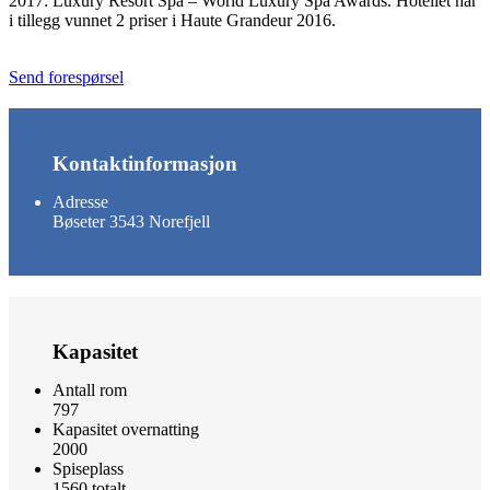
2017: Luxury Resort Spa – World Luxury Spa Awards. Hotellet har
i tillegg vunnet 2 priser i Haute Grandeur 2016.
Send forespørsel
Kontaktinformasjon
Adresse
Bøseter 3543 Norefjell
Kapasitet
Antall rom
797
Kapasitet overnatting
2000
Spiseplass
1560 totalt