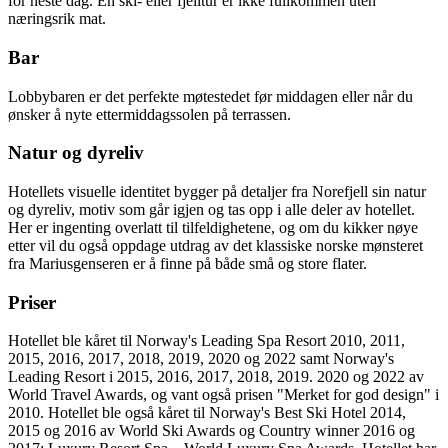
for neste dag. En ski- eller fjelltur er ikke fullkommen uten
næringsrik mat.
Bar
Lobbybaren er det perfekte møtestedet før middagen eller når du
ønsker å nyte ettermiddagssolen på terrassen.
Natur og dyreliv
Hotellets visuelle identitet bygger på detaljer fra Norefjell sin natur
og dyreliv, motiv som går igjen og tas opp i alle deler av hotellet.
Her er ingenting overlatt til tilfeldighetene, og om du kikker nøye
etter vil du også oppdage utdrag av det klassiske norske mønsteret
fra Mariusgenseren er å finne på både små og store flater.
Priser
Hotellet ble kåret til Norway's Leading Spa Resort 2010, 2011,
2015, 2016, 2017, 2018, 2019, 2020 og 2022 samt Norway's
Leading Resort i 2015, 2016, 2017, 2018, 2019. 2020 og 2022 av
World Travel Awards, og vant også prisen "Merket for god design" i
2010. Hotellet ble også kåret til Norway's Best Ski Hotel 2014,
2015 og 2016 av World Ski Awards og Country winner 2016 og