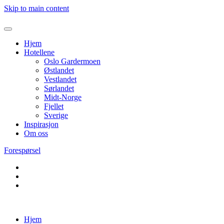
Skip to main content
Hjem
Hotellene
Oslo Gardermoen
Østlandet
Vestlandet
Sørlandet
Midt-Norge
Fjellet
Sverige
Inspirasjon
Om oss
Forespørsel
Hjem