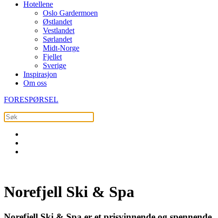
Hotellene
Oslo Gardermoen
Østlandet
Vestlandet
Sørlandet
Midt-Norge
Fjellet
Sverige
Inspirasjon
Om oss
FORESPØRSEL
Norefjell Ski & Spa
Norefjell Ski & Spa er et prisvinnende og spennende